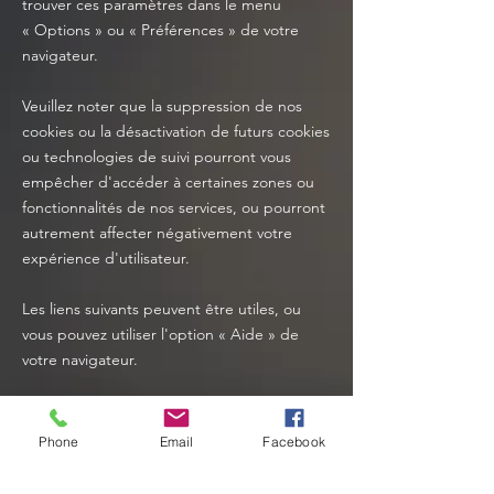
trouver ces paramètres dans le menu
«
Options
»
ou
«
Préférences
»
de votre
navigateur.
Veuillez noter que la suppression de nos
cookies ou la désactivation de futurs cookies
ou technologies de suivi pourront vous
empêcher d'accéder à certaines zones ou
fonctionnalités de nos services, ou pourront
autrement affecter négativement votre
expérience d'utilisateur.
Les liens suivants peuvent être utiles, ou
vous pouvez utiliser l'option
«
Aide
»
de
votre navigateur.
Paramètres des cookies dans Firefox
Paramètres des cookies dans Internet
Phone
Email
Facebook
Explorer
Paramètres des cookies dans Google