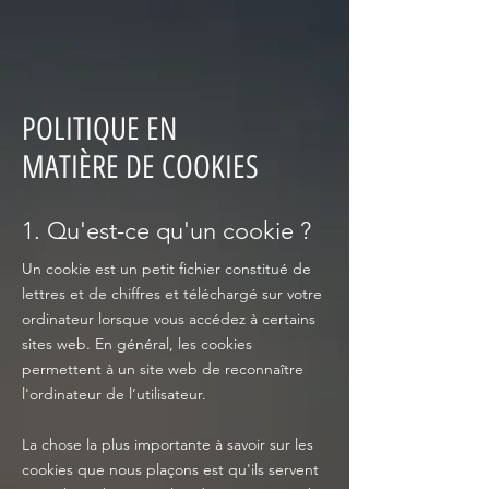
POLITIQUE EN
MATIÈRE DE COOKIES
1. Qu'est-ce qu'un cookie ?
Un cookie est un petit fichier constitué de
lettres et de chiffres et téléchargé sur votre
ordinateur lorsque vous accédez à certains
sites web. En général, les cookies
permettent à un site web de reconnaître
l'ordinateur de l’utilisateur.
La chose la plus importante à savoir sur les
cookies que nous plaçons est qu'ils servent